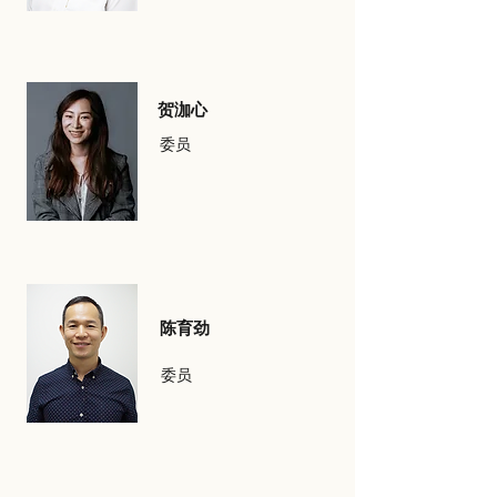
贺泇心
委员
陈育劲
委员