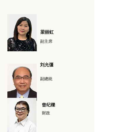
梁丽虹
副主席
刘允彊
副總統
曾纪樑
财政