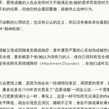
手。爱情成瘾的人也会觉得对方不能满足他/她的需求而觉得对
不好的结果，但他仍然会重蹈覆撤，很难停止这种行为。
诊断的心理状态；也没有公认的定义，所以没有被收录在最新的DS
种“精神疾病”。
感被父母或照顾者忽视或抛弃；童年遭受严重的心灵创伤或被性
安全感，要依赖某个他/她认为强有力的人，使自己得到有安全
依附关系情感障碍（Attachment Disorder），在他们
以会爱情上瘾，是因为他会在一段感情结束后，渴望爱的需求，
桑多拉多在1928年首次普及了“恋爱成瘾’一词这么说：一个
人们需要填满什么一样，事实上，这是一种可怕而无法满足的内在
水平降低，就会出现意志消沉，睡眠不正常，食欲不振或暴饮暴