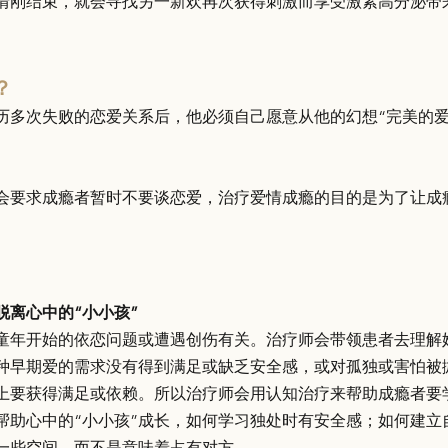
情刚结束，就会寻找另一新欢再次获得刺激而享受激素高分泌带
？
历多次失败的恋爱关系后，他必须自己愿意从他的幻想“完美的爱
会要求成瘾者暂时不要谈恋爱，治疗爱情成瘾的目的是为了让成
：
脱离心中的“小小孩”
童年开始的依恋问题或遭遇创伤有关。治疗师会带领患者去理解
种早期爱的需求没有得到满足或缺乏安全感，或对孤独或害怕被
上要获得满足或依赖。所以治疗师会用认知治疗来帮助成瘾者要
帮助心中的“小小孩”成长，如何学习独处时有安全感；如何建立
一些空间，而不是意味着占有对方。